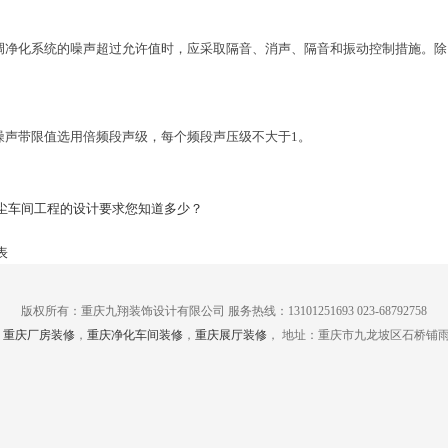
空调净化系统的噪声超过允许值时，应采取隔音、消声、隔音和振动控制措施。
程噪声带限值选用倍频段声级，每个频段声压级不大于1。
尘车间工程的设计要求您知道多少？
表
版权所有：重庆九翔装饰设计有限公司 服务热线：13101251693 023-68792758
，
重庆厂房装修
，
重庆净化车间装修
，
重庆展厅装修
， 地址：重庆市九龙坡区石桥铺雨