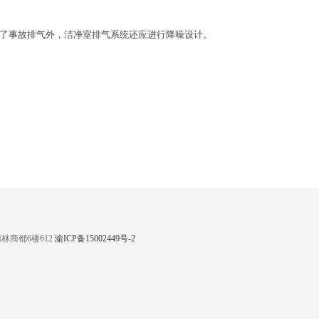
除了事故排气外，洁净室排气系统还应进行降噪设计。
林商都6楼612
渝ICP备15002449号-2