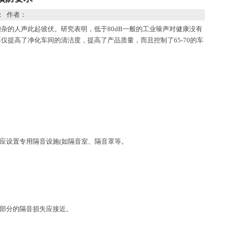
来源： 作者：
杂的人声此起彼伏。研究表明，低于80dB一般的工业噪声对健康没有
提高了净化车间的清洁度，提高了产品质量，而且控制了65-70的车
应设置专用隔音设施(如隔音室、隔音罩等。
各部分的隔音损失应接近。