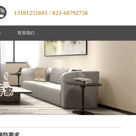
13101251693 / 023-68792758
士
联系我们
预防要求